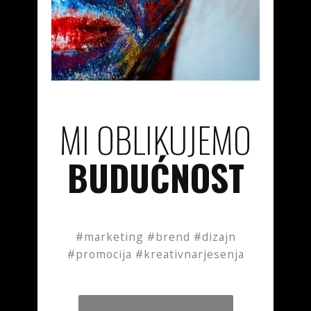
MI OBLIKUJEMO
BUDUĆNOST
#marketing #brend #dizajn
#promocija #kreativnarjesenja