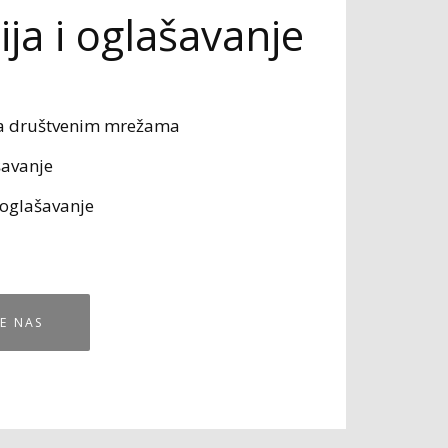
ja i oglašavanje
a društvenim mrežama
avanje
 oglašavanje
E NAS