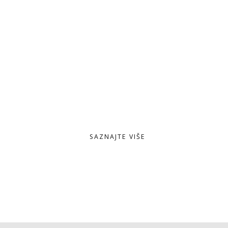
E-commerce rješenja
Korporativne web stranice
News portali i blogovi
Specijalizirane web stranice
SAZNAJTE VIŠE