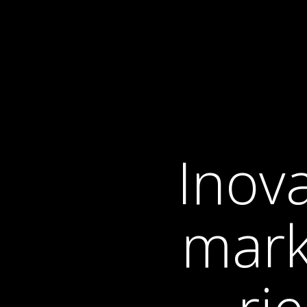
Inov
mark