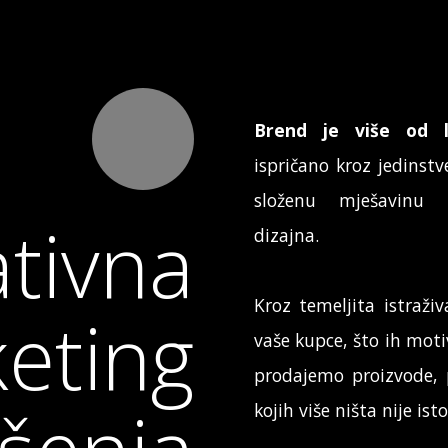
Brend je više od 
ispričano kroz jedinstv
složenu mješavinu m
ativna
dizajna.
Kroz temeljita istraži
eting
vaše kupce, što ih motiv
prodajemo proizvode, 
kojih više ništa nije isto