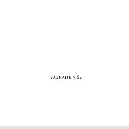
E-commerce rješenja
Korporativne web stranice
News portali i blogovi
Specijalizirane web stranice
SAZNAJTE VIŠE