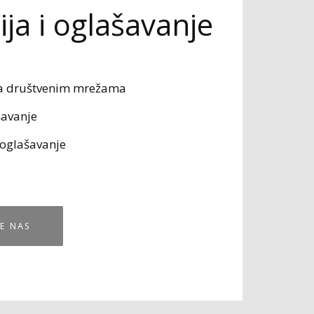
ja i oglašavanje
a društvenim mrežama
avanje
 oglašavanje
E NAS