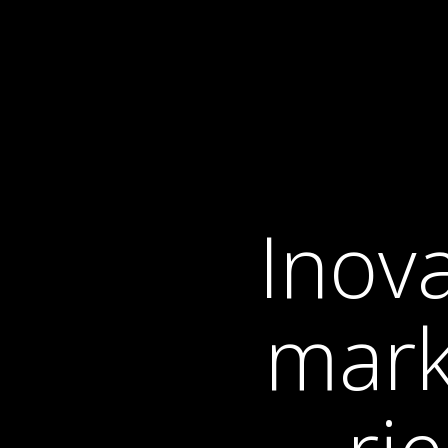
Inov
mark