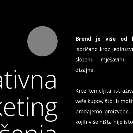
Brend je više od 
ispričano kroz jedinstv
složenu mješavinu m
ativna
dizajna.
Kroz temeljita istraži
eting
vaše kupce, što ih motiv
prodajemo proizvode, 
kojih više ništa nije isto