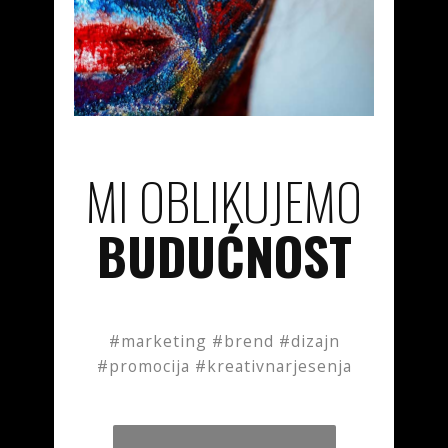
MI OBLIKUJEMO
BUDUĆNOST
#marketing #brend #dizajn
#promocija #kreativnarjesenja