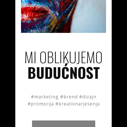
MI OBLIKUJEMO
BUDUĆNOST
#marketing #brend #dizajn
#promocija #kreativnarjesenja