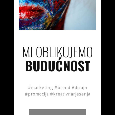
MI OBLIKUJEMO
BUDUĆNOST
#marketing #brend #dizajn
#promocija #kreativnarjesenja