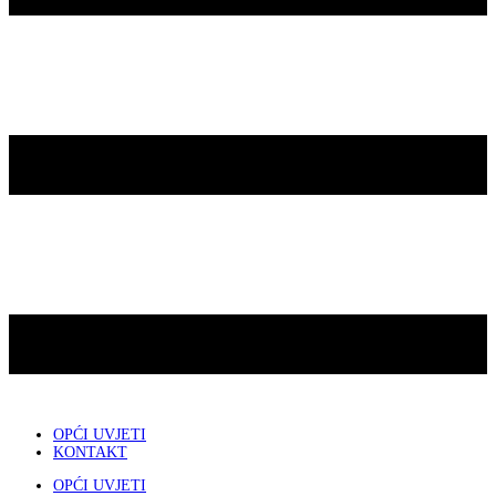
OPĆI UVJETI
KONTAKT
OPĆI UVJETI