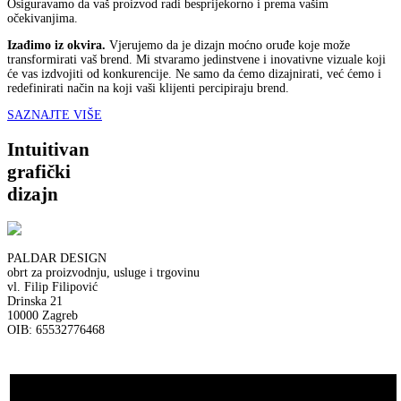
Osiguravamo da vaš proizvod radi besprijekorno i prema vašim
očekivanjima.
Izađimo iz okvira.
Vjerujemo da je dizajn moćno oruđe koje može
transformirati vaš brend. Mi stvaramo jedinstvene i inovativne vizuale koji
će vas izdvojiti od konkurencije. Ne samo da ćemo dizajnirati, već ćemo i
redefinirati način na koji vaši klijenti percipiraju brend.
SAZNAJTE VIŠE
Intuitivan
grafički
dizajn
PALDAR DESIGN
obrt za proizvodnju, usluge i trgovinu
vl. Filip Filipović
Drinska 21
10000 Zagreb
OIB: 65532776468