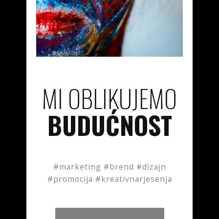
MI OBLIKUJEMO
BUDUĆNOST
#marketing #brend #dizajn
#promocija #kreativnarjesenja