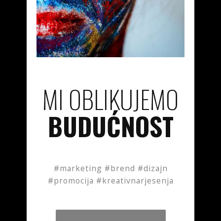
MI OBLIKUJEMO
BUDUĆNOST
#marketing #brend #dizajn
#promocija #kreativnarjesenja