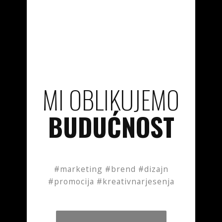
MI OBLIKUJEMO
BUDUĆNOST
#marketing #brend #dizajn
#promocija #kreativnarjesenja