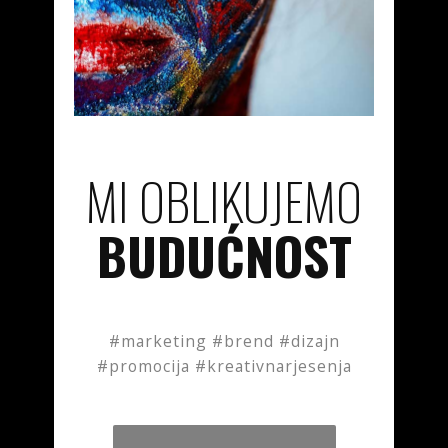
MI OBLIKUJEMO
BUDUĆNOST
#marketing #brend #dizajn
#promocija #kreativnarjesenja