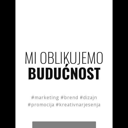
MI OBLIKUJEMO
BUDUĆNOST
#marketing #brend #dizajn
#promocija #kreativnarjesenja